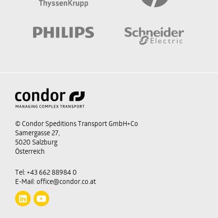
Avec «Red Bull Extreme Sailing»
© Condor Speditions Transport GmbH+Co
sur la voie du succès.
Samergasse 27,
5020 Salzburg
Österreich
EN SAVOIR PLUS
Tel:
+43 662 88984 0
E-Mail:
office@condor.co.at