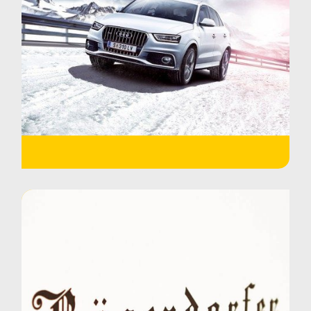
autrichienne pour l’Euro 2016 en
France…
EN SAVOIR PLUS
Donner des ailes à un piano à
queue ?