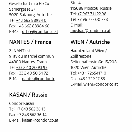
Str., 4
Gesellschaft m.b.H.+Co.
115088 Moscou, Russie
Samergasse 27
Tel:
+7 963 711 22 98
5020 Salzburg, Autriche
Tel: +7 96 777 00 778
Tel:
+43 662 88984 0
E-Mail:
Fax: +43 662 88984 66
moskau@condor.co.at
E-Mail:
office@condor.co.at
NANTES / France
WIEN / Autriche
ZI NANT´est
Hauptzollamt Wien /
9, av du marché commun
Zollfreizone
44300 Nantes, France
Seitenhafenstraße 15/208
Tel:
+33 2 40 20 93 93
1020 Wien, Autriche
Fax: +33 2 40 50 54 72
Tel:
+43 1 7265417-0
E-Mail:
nantes@condor.fr
Fax: +43 1 729 17 83
E-Mail:
wien@condor.co.at
Condor récompensé du Prix
KASAN / Russie
Export Autriche 2016
Condor Kasan
Tel:
+7 843 562 36 13
Fax: +7 843 562 36 14
EN SAVOIR PLUS
E-Mail:
kasan@condor.co.at