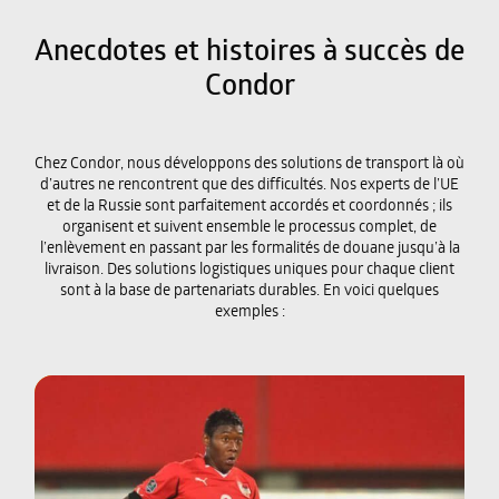
Avec «Red Bull Extreme Sailing»
Anecdotes et histoires à succès de
sur la voie du succès.
Condor
EN SAVOIR PLUS
Chez Condor, nous développons des solutions de transport là où
d’autres ne rencontrent que des difficultés. Nos experts de l’UE
et de la Russie sont parfaitement accordés et coordonnés ; ils
organisent et suivent ensemble le processus complet, de
l’enlèvement en passant par les formalités de douane jusqu’à la
livraison. Des solutions logistiques uniques pour chaque client
sont à la base de partenariats durables. En voici quelques
exemples :
Qualification de l’équipe
autrichienne pour l’Euro 2016 en
France …