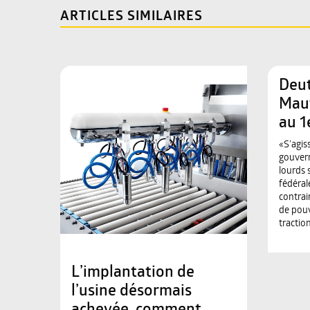
ARTICLES SIMILAIRES
Deu
Mau
au 1
«S’agis
gouvern
lourds 
fédéra
contrai
de pou
tractio
L’implantation de
l’usine désormais