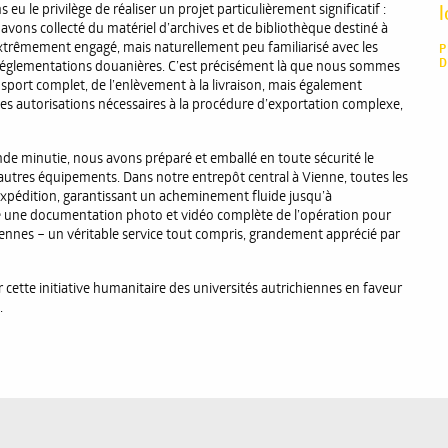
u le privilège de réaliser un projet particulièrement significatif :
l
s avons collecté du matériel d’archives et de bibliothèque destiné à
 extrêmement engagé, mais naturellement peu familiarisé avec les
P
D
x réglementations douanières. C’est précisément là que nous sommes
sport complet, de l’enlèvement à la livraison, mais également
es autorisations nécessaires à la procédure d’exportation complexe,
ande minutie, nous avons préparé et emballé en toute sécurité le
 d’autres équipements. Dans notre entrepôt central à Vienne, toutes les
expédition, garantissant un acheminement fluide jusqu’à
 une documentation photo et vidéo complète de l’opération pour
ennes – un véritable service tout compris, grandement apprécié par
ette initiative humanitaire des universités autrichiennes en faveur
.