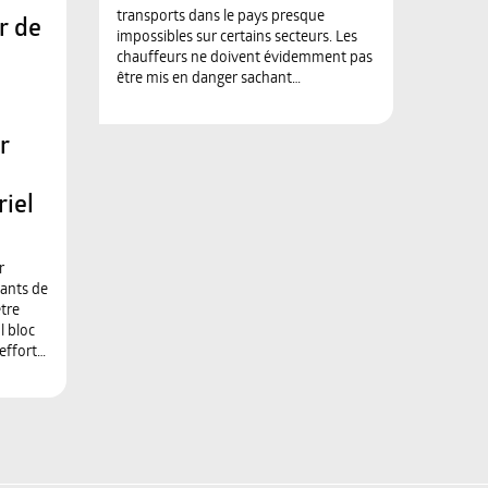
transports dans le pays presque
r de
impossibles sur certains secteurs. Les
chauffeurs ne doivent évidemment pas
être mis en danger sachant…
r
iel
r
ants de
être
l bloc
’effort…