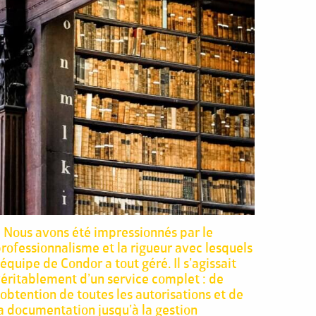
 Nous avons été impressionnés par le
rofessionnalisme et la rigueur avec lesquels
’équipe de Condor a tout géré. Il s’agissait
éritablement d’un service complet : de
’obtention de toutes les autorisations et de
a documentation jusqu’à la gestion