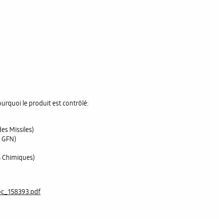
ourquoi le produit est contrôlé:
s Missiles)
 GFN)
 Chimiques)
oc_158393.pdf