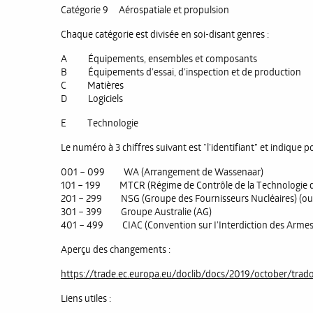
Catégorie 9 Aérospatiale et propulsion
Chaque catégorie est divisée en soi-disant genres :
A Équipements, ensembles et composants
B Équipements d’essai, d’inspection et de production
C Matières
D Logiciels
E Technologie
Le numéro à 3 chiffres suivant est “l’identifiant” et indique p
001 – 099 WA (Arrangement de Wassenaar)
101 – 199 MTCR (Régime de Contrôle de la Technologie de
201 – 299 NSG (Groupe des Fournisseurs Nucléaires) (ou
301 – 399 Groupe Australie (AG)
401 – 499 CIAC (Convention sur I’Interdiction des Armes
Aperçu des changements :
https://trade.ec.europa.eu/doclib/docs/2019/october/trad
Liens utiles :