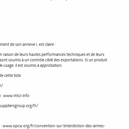
ment de son annexe I, est claire :
en raison de leurs hautes performances techniques et de leurs
 sont soumis à un contrôle ciblé des exportations. Si un produit
e usage, il est soumis à approbation.
 cette liste:
r/
) : www.mtcr.info
suppliersgroup.org/fr/
) : www.opcw.org/fr/convention-sur-linterdiction-des-armes-