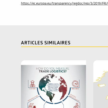
https://ec.europa.eu/transparency/regdoc/rep/3/2019/F
ARTICLES SIMILAIRES